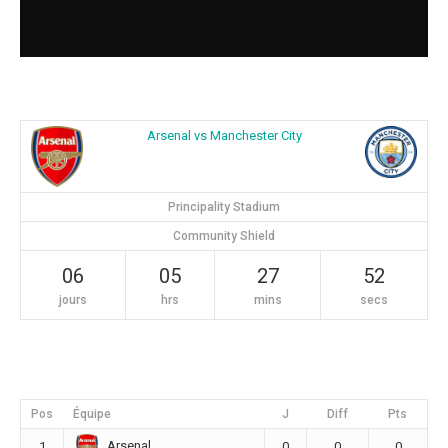
Arsenal vs Manchester City
Principality Stadium
Community Shield
06
05
27
52
jours
hrs
mins
secs
Pos
Équipe
J
Diff
Pts
Arsenal
1
0
0
0