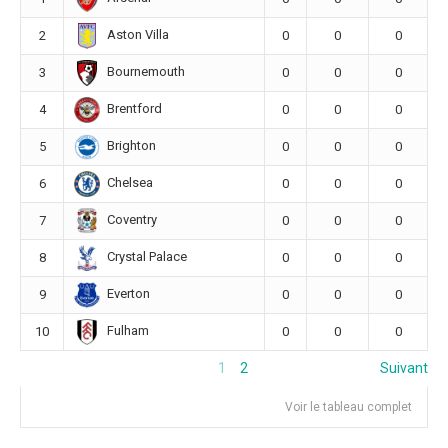
Aston Villa
2
0
0
0
Bournemouth
3
0
0
0
Brentford
4
0
0
0
Brighton
5
0
0
0
Chelsea
6
0
0
0
Coventry
7
0
0
0
Crystal Palace
8
0
0
0
Everton
9
0
0
0
Fulham
10
0
0
0
1
2
Suivant
Voir le tableau complet