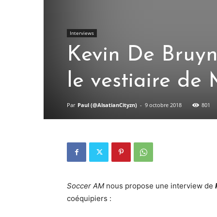
Interviews
Kevin De Bruyn
le vestiaire de
Par
Paul (@AlsatianCityzn)
-
9 octobre 2018
801
Soccer AM
nous propose une interview de
coéquipiers :