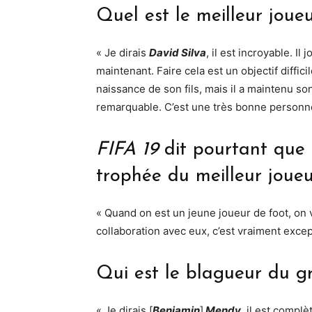
Quel est le meilleur joue
« Je dirais
David Silva
, il est incroyable. I
maintenant. Faire cela est un objectif diffici
naissance de son fils, mais il a maintenu s
remarquable. C’est une très bonne personne,
FIFA 19
dit pourtant que 
trophée du meilleur joue
« Quand on est un jeune joueur de foot, on
collaboration avec eux, c’est vraiment exce
Qui est le blagueur du g
« Je dirais [
Benjamin
]
Mendy
, il est compl