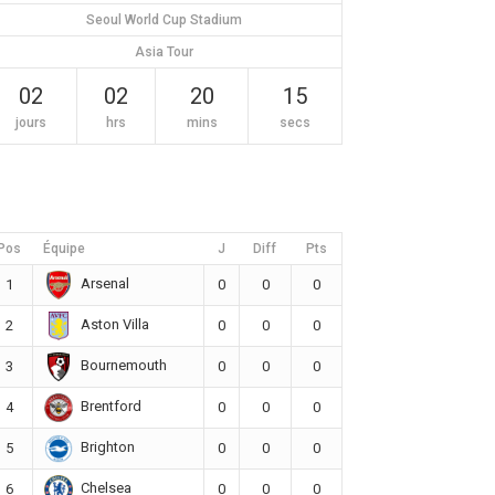
Seoul World Cup Stadium
Asia Tour
02
02
20
14
jours
hrs
mins
secs
Pos
Équipe
J
Diff
Pts
Arsenal
1
0
0
0
Aston Villa
2
0
0
0
Bournemouth
3
0
0
0
Brentford
4
0
0
0
Brighton
5
0
0
0
Chelsea
6
0
0
0