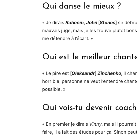
Qui danse le mieux ?
« Je dirais
Raheem
,
John
[
Stones
] se débro
mauvais juge, mais je les trouve plutôt bons.
me détendre à l’écart. »
Qui est le meilleur chant
« Le pire est [
Oleksandr
]
Zinchenko
, il ch
horrible, personne ne veut l’entendre chanter
possible. »
Qui vois-tu devenir coach
« En premier je dirais
Vinny
, mais il pourrai
faire, il a fait des études pour ça. Sinon pe