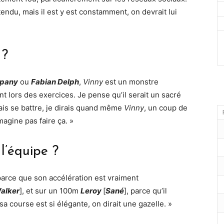
tendu, mais il est y est constamment, on devrait lui
 ?
mpany
ou
Fabian Delph
,
Vinny
est un monstre
nt lors des exercices. Je pense qu’il serait un sacré
ais se battre, je dirais quand même
Vinny
, un coup de
magine pas faire ça. »
l’équipe ?
 parce que son accélération est vraiment
alker
], et sur un 100m
Leroy
[
Sané
], parce qu’il
a course est si élégante, on dirait une gazelle. »