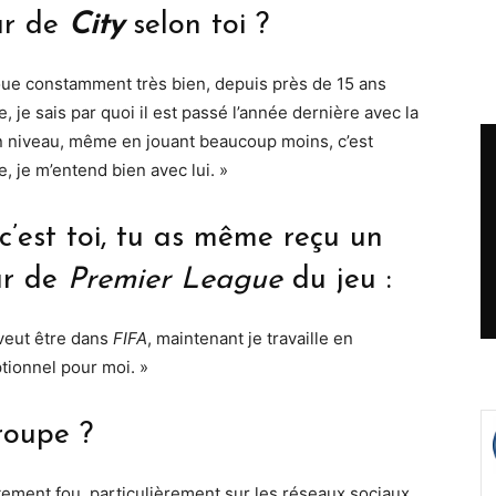
ur de
City
selon toi ?
l joue constamment très bien, depuis près de 15 ans
le, je sais par quoi il est passé l’année dernière avec la
on niveau, même en jouant beaucoup moins, c’est
 je m’entend bien avec lui. »
c’est toi, tu as même reçu un
ur de
Premier League
du jeu :
 veut être dans
FIFA
, maintenant je travaille en
ptionnel pour moi. »
roupe ?
ètement fou, particulièrement sur les réseaux sociaux.