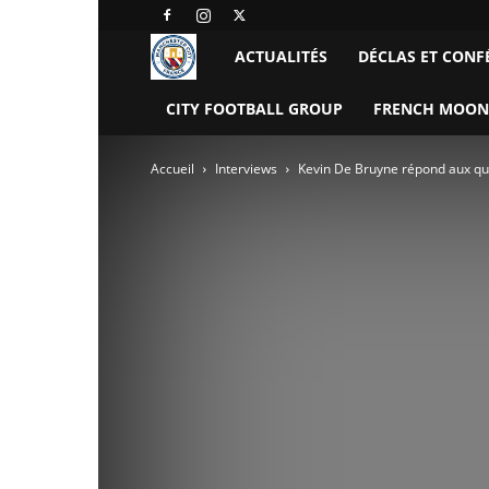
Manchester
ACTUALITÉS
DÉCLAS ET CONF
City
CITY FOOTBALL GROUP
FRENCH MOON
FC
Accueil
Interviews
Kevin De Bruyne répond aux que
–
France