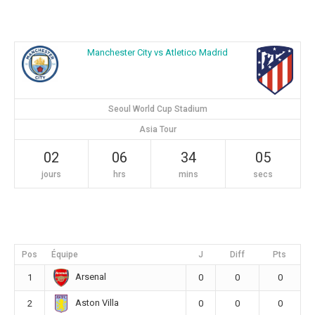
Manchester City vs Atletico Madrid
Seoul World Cup Stadium
Asia Tour
02
06
34
04
jours
hrs
mins
secs
Pos
Équipe
J
Diff
Pts
Arsenal
1
0
0
0
Aston Villa
2
0
0
0