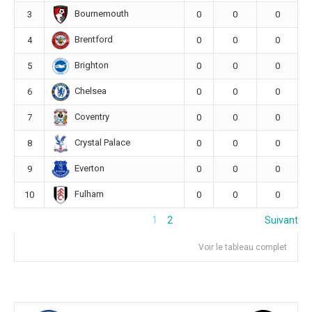
Bournemouth
3
0
0
0
Brentford
4
0
0
0
Brighton
5
0
0
0
Chelsea
6
0
0
0
Coventry
7
0
0
0
Crystal Palace
8
0
0
0
Everton
9
0
0
0
Fulham
10
0
0
0
1
2
Suivant
Voir le tableau complet