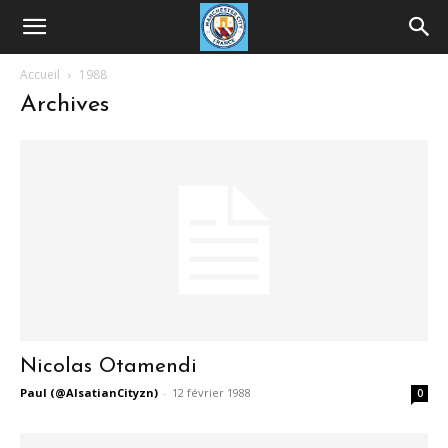
Accueil
1988
Archives
Nicolas Otamendi
Paul (@AlsatianCityzn)
-
12 février 1988
0