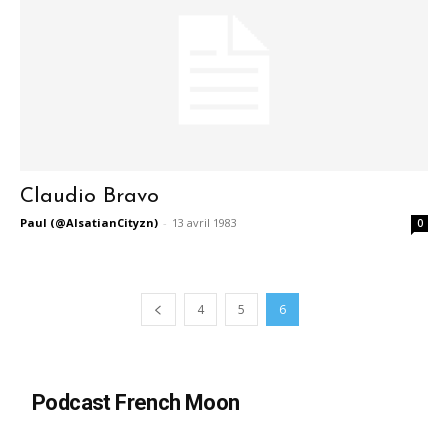
Claudio Bravo
Paul (@AlsatianCityzn)
-
13 avril 1983
0
4
5
6
Podcast French Moon