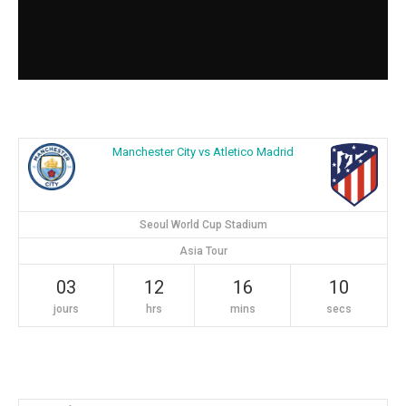
Manchester City vs Atletico Madrid
Seoul World Cup Stadium
Asia Tour
03
12
16
09
jours
hrs
mins
secs