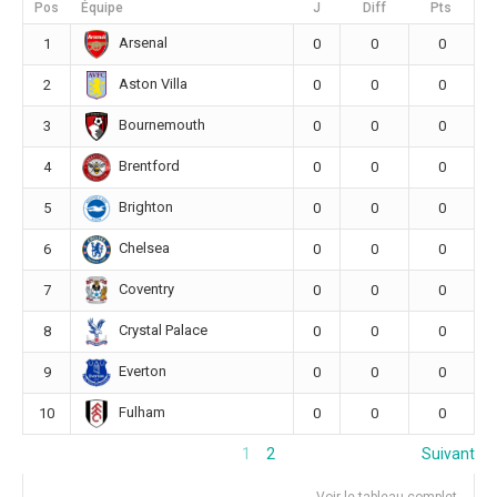
Pos
Équipe
J
Diff
Pts
Arsenal
1
0
0
0
Aston Villa
2
0
0
0
Bournemouth
3
0
0
0
Brentford
4
0
0
0
Brighton
5
0
0
0
Chelsea
6
0
0
0
Coventry
7
0
0
0
Crystal Palace
8
0
0
0
Everton
9
0
0
0
Fulham
10
0
0
0
1
2
Suivant
Voir le tableau complet