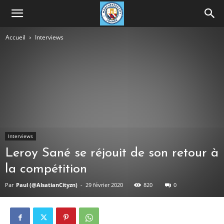
Accueil
Interviews
Interviews
Leroy Sané se réjouit de son retour à
la compétition
Par
Paul (@AlsatianCityzn)
-
29 février 2020
820
0