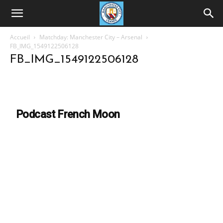
Accueil
Matchday: Manchester City – Arsenal
FB_IMG_1549122506128
FB_IMG_1549122506128
Podcast French Moon