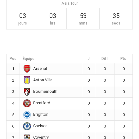
Asia Tour
03
03
53
35
jours
hrs
mins
secs
Pos
Équipe
J
Diff
Pts
Arsenal
1
0
0
0
Aston Villa
2
0
0
0
Bournemouth
3
0
0
0
Brentford
4
0
0
0
Brighton
5
0
0
0
Chelsea
6
0
0
0
Coventry
7
0
0
0