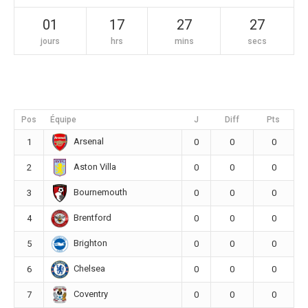
01
17
27
27
jours
hrs
mins
secs
Pos
Équipe
J
Diff
Pts
Arsenal
1
0
0
0
Aston Villa
2
0
0
0
Bournemouth
3
0
0
0
Brentford
4
0
0
0
Brighton
5
0
0
0
Chelsea
6
0
0
0
Coventry
7
0
0
0