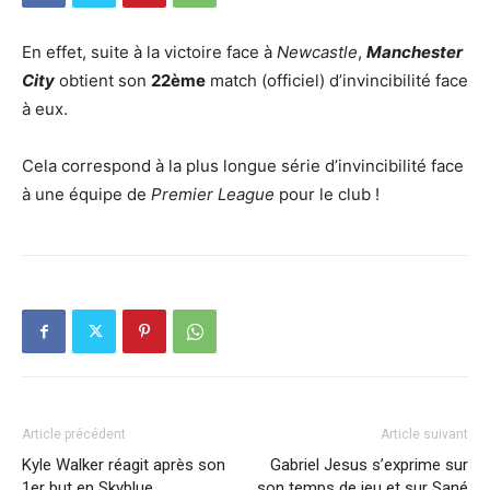
En effet, suite à la victoire face à
Newcastle
,
Manchester
City
obtient son
22ème
match (officiel) d’invincibilité face
à eux.
Cela correspond à la plus longue série d’invincibilité face
à une équipe de
Premier League
pour le club !
Article précédent
Article suivant
Kyle Walker réagit après son
Gabriel Jesus s’exprime sur
1er but en Skyblue
son temps de jeu et sur Sané