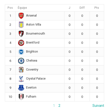
Pos
Équipe
J
Diff
Pts
Arsenal
1
0
0
0
Aston Villa
2
0
0
0
Bournemouth
3
0
0
0
Brentford
4
0
0
0
Brighton
5
0
0
0
Chelsea
6
0
0
0
Coventry
7
0
0
0
Crystal Palace
8
0
0
0
Everton
9
0
0
0
Fulham
10
0
0
0
1
2
Suivant