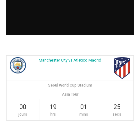
Manchester City vs Atletico Madrid
Seoul World Cup Stadium
Asia Tour
00
19
01
24
jours
hrs
mins
secs