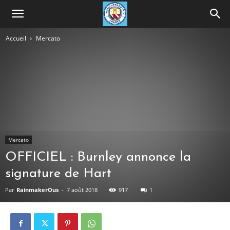
Accueil
Mercato
Mercato
OFFICIEL : Burnley annonce la
signature de Hart
Par
RainmakerOus
-
7 août 2018
917
1