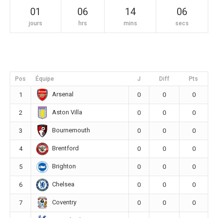
01
06
14
06
jours
hrs
mins
secs
Pos
Équipe
J
Diff
Pts
Arsenal
1
0
0
0
Aston Villa
2
0
0
0
Bournemouth
3
0
0
0
Brentford
4
0
0
0
Brighton
5
0
0
0
Chelsea
6
0
0
0
Coventry
7
0
0
0