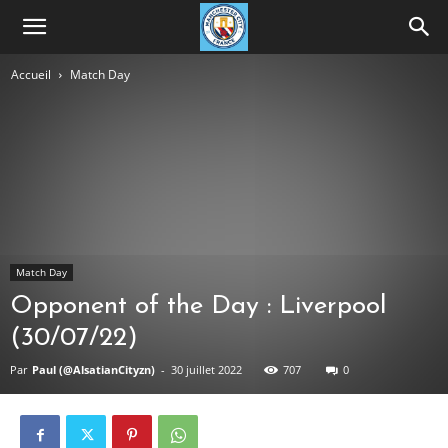
Accueil
Match Day
Match Day
Opponent of the Day : Liverpool
(30/07/22)
Par
Paul (@AlsatianCityzn)
-
30 juillet 2022
707
0