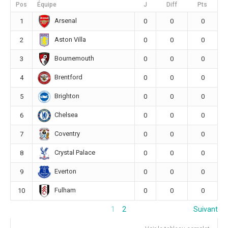
Pos
Équipe
J
Diff
Pts
Arsenal
1
0
0
0
Aston Villa
2
0
0
0
Bournemouth
3
0
0
0
Brentford
4
0
0
0
Brighton
5
0
0
0
Chelsea
6
0
0
0
Coventry
7
0
0
0
Crystal Palace
8
0
0
0
Everton
9
0
0
0
Fulham
10
0
0
0
1
2
Suivant