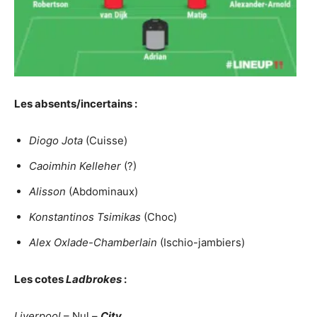
Les absents/incertains :
Diogo Jota
(Cuisse)
Caoimhin Kelleher
(?)
Alisson
(Abdominaux)
Konstantinos Tsimikas
(Choc)
Alex Oxlade-Chamberlain
(Ischio-jambiers)
Les cotes
Ladbrokes
:
Liverpool
– Nul –
City