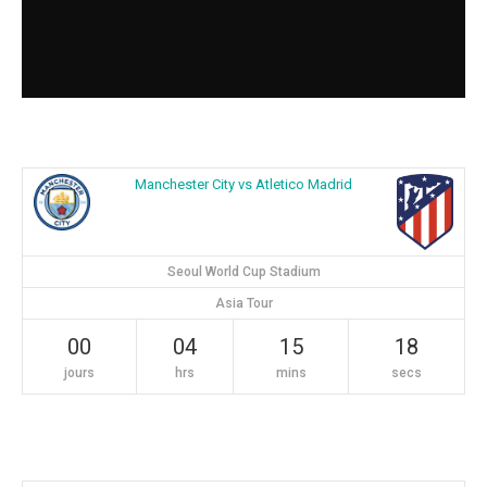
Manchester City vs Atletico Madrid
Seoul World Cup Stadium
Asia Tour
00
04
15
17
jours
hrs
mins
secs