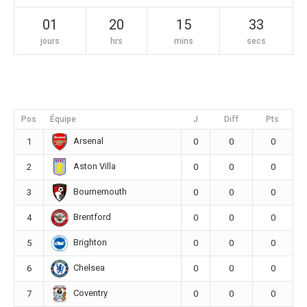
01
20
15
33
jours
hrs
mins
secs
Pos
Équipe
J
Diff
Pts
Arsenal
1
0
0
0
Aston Villa
2
0
0
0
Bournemouth
3
0
0
0
Brentford
4
0
0
0
Brighton
5
0
0
0
Chelsea
6
0
0
0
Coventry
7
0
0
0