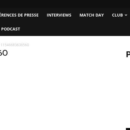
ÉRENCES DE PRESSE
INTERVIEWS
MATCH DAY
CLUB
 PODCAST
111546683636560
60
P