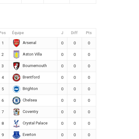
Pos
Équipe
J
Diff
Pts
Arsenal
1
0
0
0
Aston Villa
2
0
0
0
Bournemouth
3
0
0
0
Brentford
4
0
0
0
Brighton
5
0
0
0
Chelsea
6
0
0
0
Coventry
7
0
0
0
Crystal Palace
8
0
0
0
Everton
9
0
0
0