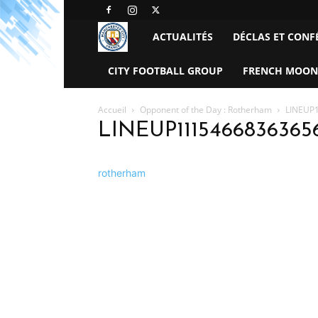
Manchester
ACTUALITÉS
DÉCLAS ET CONF
City
CITY FOOTBALL GROUP
FRENCH MOON
FC
Accueil
Opponent of the Day : Rotherham
LINEUP
LINEUP1115466836365
–
France
rotherham