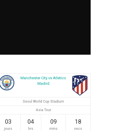
Manchester City vs Atletico
Madrid
Seoul World Cup Stadium
Asia Tour
03
04
09
17
jours
hrs
mins
secs