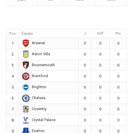
Pos
Équipe
J
Diff
Pts
Arsenal
1
0
0
0
Aston Villa
2
0
0
0
Bournemouth
3
0
0
0
Brentford
4
0
0
0
Brighton
5
0
0
0
Chelsea
6
0
0
0
Coventry
7
0
0
0
Crystal Palace
8
0
0
0
Everton
9
0
0
0