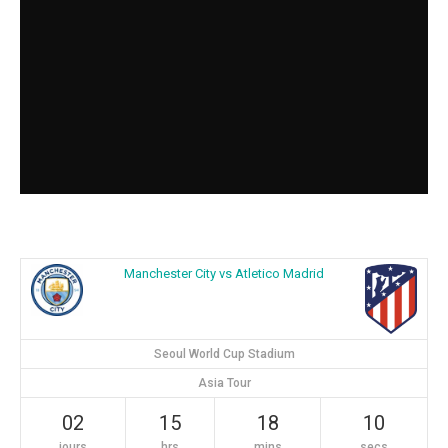
Manchester City vs Atletico Madrid
Seoul World Cup Stadium
Asia Tour
02
15
18
10
jours
hrs
mins
secs