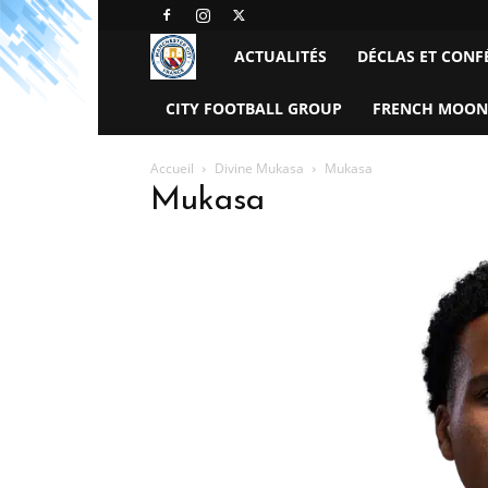
Manchester
ACTUALITÉS
DÉCLAS ET CONF
City
CITY FOOTBALL GROUP
FRENCH MOON
FC
Accueil
Divine Mukasa
Mukasa
Mukasa
–
France