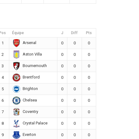
Pos
Équipe
J
Diff
Pts
Arsenal
1
0
0
0
Aston Villa
2
0
0
0
Bournemouth
3
0
0
0
Brentford
4
0
0
0
Brighton
5
0
0
0
Chelsea
6
0
0
0
Coventry
7
0
0
0
Crystal Palace
8
0
0
0
Everton
9
0
0
0