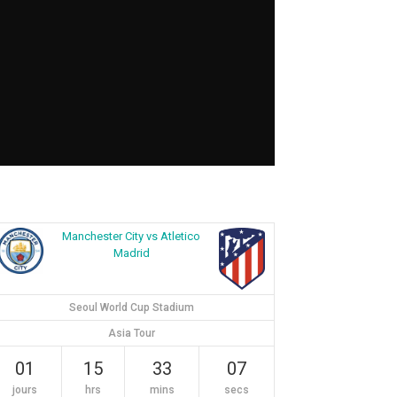
Manchester City vs Atletico
Madrid
Seoul World Cup Stadium
Asia Tour
01
15
33
07
jours
hrs
mins
secs