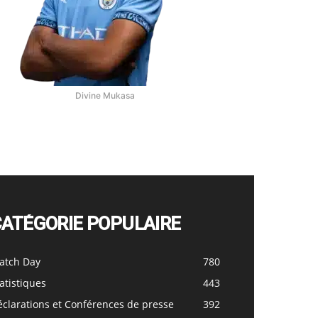
Divine Mukasa
CATÉGORIE POPULAIRE
atch Day
780
atistiques
443
clarations et Conférences de presse
392