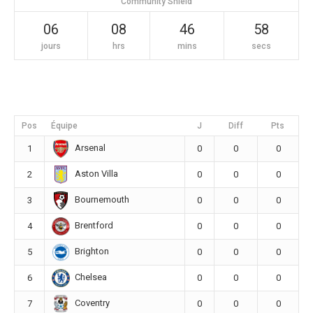
Community Shield
06
08
46
58
jours
hrs
mins
secs
Pos
Équipe
J
Diff
Pts
Arsenal
1
0
0
0
Aston Villa
2
0
0
0
Bournemouth
3
0
0
0
Brentford
4
0
0
0
Brighton
5
0
0
0
Chelsea
6
0
0
0
Coventry
7
0
0
0