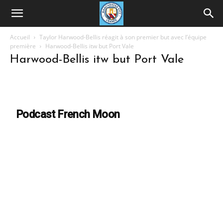
Accueil
Taylor Harwood-Bellis réagit à son premier but avec l’équipe
première
Harwood-Bellis itw but Port Vale
Harwood-Bellis itw but Port Vale
Podcast French Moon