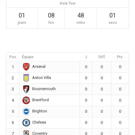
Asia Tour
01
08
48
01
jours
hrs
mins
secs
Pos
Équipe
J
Diff
Pts
Arsenal
1
0
0
0
Aston Villa
2
0
0
0
Bournemouth
3
0
0
0
Brentford
4
0
0
0
Brighton
5
0
0
0
Chelsea
6
0
0
0
Coventry
7
0
0
0