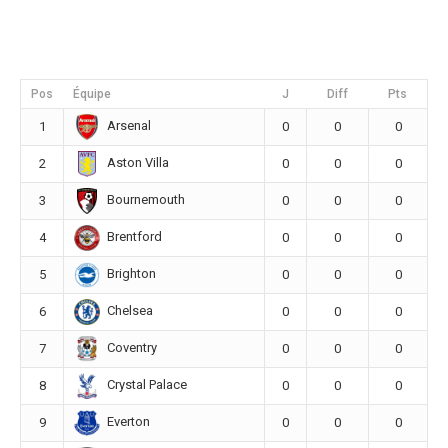
Pos
Équipe
J
Diff
Pts
Arsenal
1
0
0
0
Aston Villa
2
0
0
0
Bournemouth
3
0
0
0
Brentford
4
0
0
0
Brighton
5
0
0
0
Chelsea
6
0
0
0
Coventry
7
0
0
0
Crystal Palace
8
0
0
0
Everton
9
0
0
0