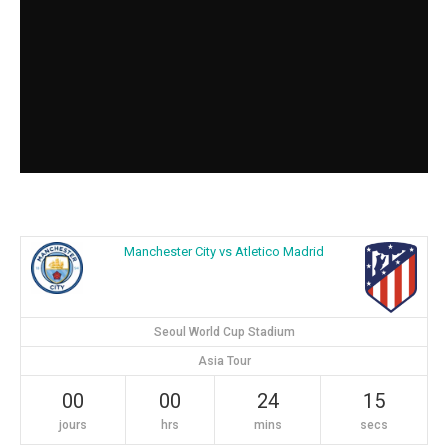
Manchester City vs Atletico Madrid
Seoul World Cup Stadium
Asia Tour
00
00
24
14
jours
hrs
mins
secs