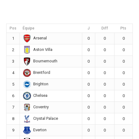
Pos
Équipe
J
Diff
Pts
Arsenal
1
0
0
0
Aston Villa
2
0
0
0
Bournemouth
3
0
0
0
Brentford
4
0
0
0
Brighton
5
0
0
0
Chelsea
6
0
0
0
Coventry
7
0
0
0
Crystal Palace
8
0
0
0
Everton
9
0
0
0