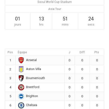
Seoul World Cup Stadium
Asia Tour
01
13
51
23
jours
hrs
mins
secs
Pos
Équipe
J
Diff
Pts
Arsenal
1
0
0
0
Aston Villa
2
0
0
0
Bournemouth
3
0
0
0
Brentford
4
0
0
0
Brighton
5
0
0
0
Chelsea
6
0
0
0