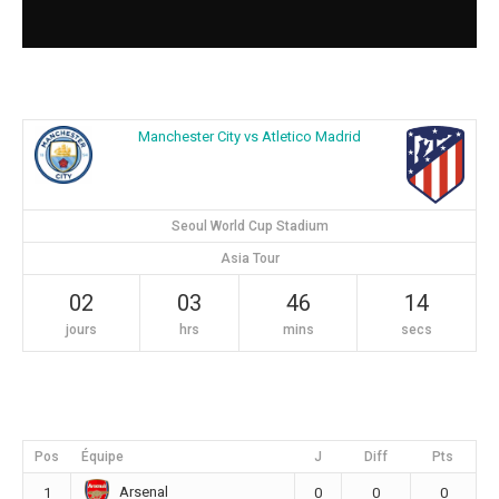
Manchester City vs Atletico Madrid
Seoul World Cup Stadium
Asia Tour
02
03
46
13
jours
hrs
mins
secs
Pos
Équipe
J
Diff
Pts
Arsenal
1
0
0
0