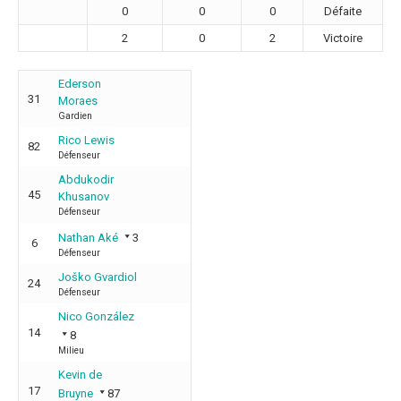
0
0
0
Défaite
2
0
2
Victoire
Ederson
31
Moraes
Gardien
Rico Lewis
82
Défenseur
Abdukodir
45
Khusanov
Défenseur
Nathan Aké
3
6
Défenseur
Joško Gvardiol
24
Défenseur
Nico González
14
8
Milieu
Kevin de
17
Bruyne
87