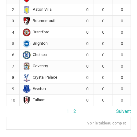
Aston Villa
2
0
0
0
Bournemouth
3
0
0
0
Brentford
4
0
0
0
Brighton
5
0
0
0
Chelsea
6
0
0
0
Coventry
7
0
0
0
Crystal Palace
8
0
0
0
Everton
9
0
0
0
Fulham
10
0
0
0
1
2
Suivant
Voir le tableau complet