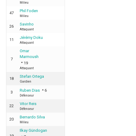
Milieu
Phil Foden
47
Milieu
Savinho
26
Attaquant
Jérémy Doku
11
Attaquant
Omar
Marmoush
7
19
Attaquant
Stefan Ortega
18
Gardien
Ruben Dias
6
3
Défenseur
Vitor Reis
22
Défenseur
Bernardo Silva
20
Milieu
Ilkay Gündogan
19