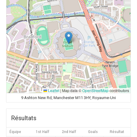
Leaflet
|
Map data ©
OpenStreetMap
contributors
9 Ashton New Rd, Manchester M11 3HY, Royaume-Uni
Résultats
Équipe
1st Half
2nd Half
Goals
Résultat