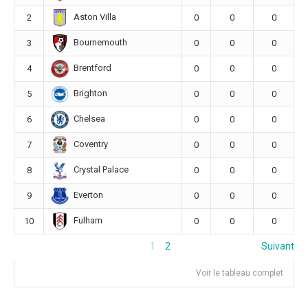
Aston Villa
2
0
0
0
Bournemouth
3
0
0
0
Brentford
4
0
0
0
Brighton
5
0
0
0
Chelsea
6
0
0
0
Coventry
7
0
0
0
Crystal Palace
8
0
0
0
Everton
9
0
0
0
Fulham
10
0
0
0
1
2
Suivant
Voir le tableau complet