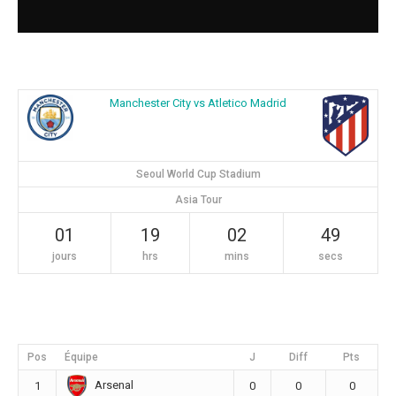
Manchester City vs Atletico Madrid
Seoul World Cup Stadium
Asia Tour
01
19
02
49
jours
hrs
mins
secs
Pos
Équipe
J
Diff
Pts
Arsenal
1
0
0
0