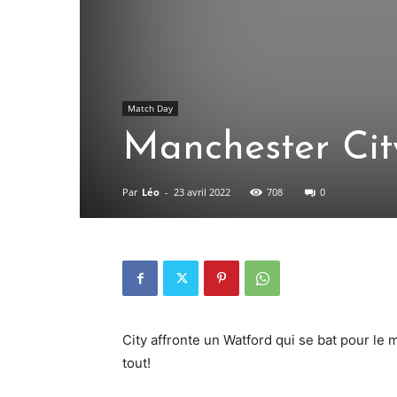
Match Day
Manchester Cit
Par
Léo
-
23 avril 2022
708
0
City affronte un Watford qui se bat pour le 
tout!