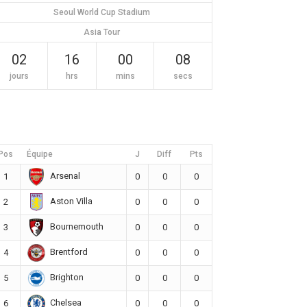
Seoul World Cup Stadium
Asia Tour
02
16
00
07
jours
hrs
mins
secs
Pos
Équipe
J
Diff
Pts
Arsenal
1
0
0
0
Aston Villa
2
0
0
0
Bournemouth
3
0
0
0
Brentford
4
0
0
0
Brighton
5
0
0
0
Chelsea
6
0
0
0