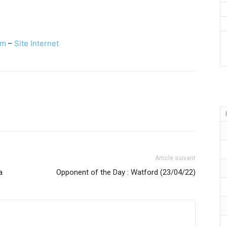
am
–
Site Internet
Article suivant
a
Opponent of the Day : Watford (23/04/22)