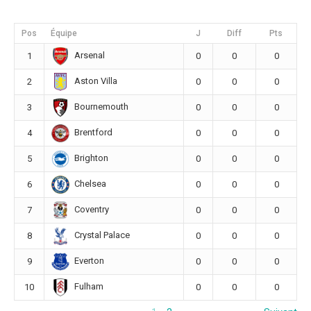
Pos
Équipe
J
Diff
Pts
Arsenal
1
0
0
0
Aston Villa
2
0
0
0
Bournemouth
3
0
0
0
Brentford
4
0
0
0
Brighton
5
0
0
0
Chelsea
6
0
0
0
Coventry
7
0
0
0
Crystal Palace
8
0
0
0
Everton
9
0
0
0
Fulham
10
0
0
0