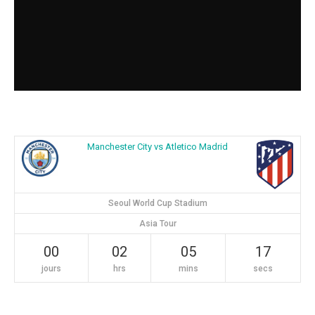
Manchester City vs Atletico Madrid
Seoul World Cup Stadium
Asia Tour
00
02
05
16
jours
hrs
mins
secs