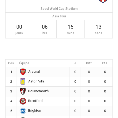
Seoul World Cup Stadium
Asia Tour
00
06
16
12
jours
hrs
mins
secs
Pos
Équipe
J
Diff
Pts
Arsenal
1
0
0
0
Aston Villa
2
0
0
0
Bournemouth
3
0
0
0
Brentford
4
0
0
0
Brighton
5
0
0
0