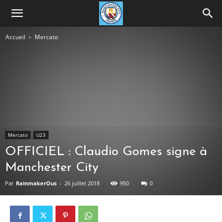
Accueil
Mercato
Mercato
U23
OFFICIEL : Claudio Gomes signe à
Manchester City
Par
RainmakerOus
-
26 juillet 2018
950
0