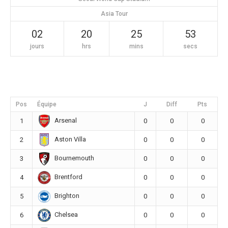
Asia Tour
02
20
25
53
jours
hrs
mins
secs
Pos
Équipe
J
Diff
Pts
Arsenal
1
0
0
0
Aston Villa
2
0
0
0
Bournemouth
3
0
0
0
Brentford
4
0
0
0
Brighton
5
0
0
0
Chelsea
6
0
0
0