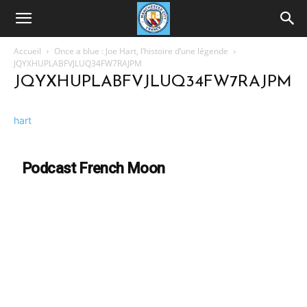
Accueil
Once a blue : Joe Hart, l’histoire d’une légende
JQYXHUPLABFVJLUQ34FW7RAJPM
JQYXHUPLABFVJLUQ34FW7RAJPM
hart
Podcast French Moon