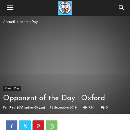
Accueil
Match Day
Match Day
Opponent of the Day : Oxford
Par
Paul (@AlsatianCityzn)
-
18 décembre 2019
734
0