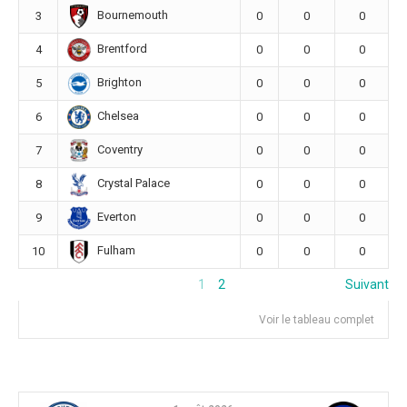
Bournemouth
3
0
0
0
Brentford
4
0
0
0
Brighton
5
0
0
0
Chelsea
6
0
0
0
Coventry
7
0
0
0
Crystal Palace
8
0
0
0
Everton
9
0
0
0
Fulham
10
0
0
0
1
2
Suivant
Voir le tableau complet