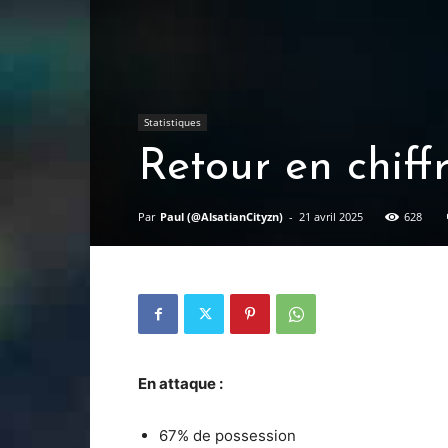
Statistiques
Retour en chif
Par
Paul (@AlsatianCityzn)
-
21 avril 2025
628
En attaque
:
67% de possession