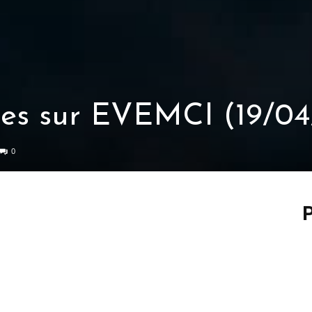
fres sur EVEMCI (19/04
0
P