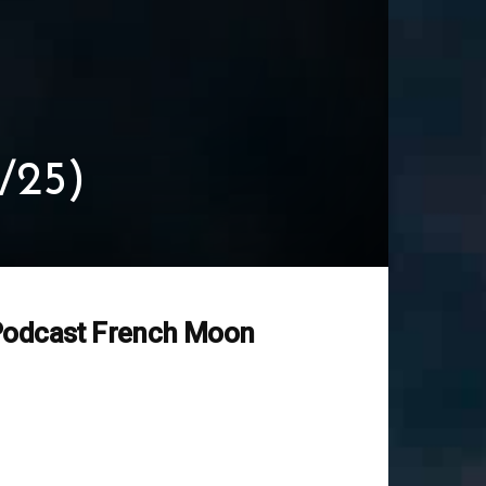
/25)
odcast French Moon