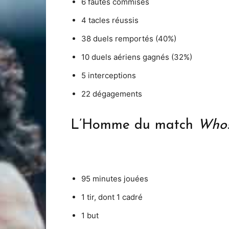
6 fautes commises
4 tacles réussis
38 duels remportés (40%)
10 duels aériens gagnés (32%)
5 interceptions
22 dégagements
L’Homme du match
Who
95 minutes jouées
1 tir, dont 1 cadré
1 but