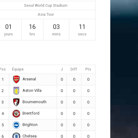
Seoul World Cup Stadium
Asia Tour
01
16
03
10
jours
hrs
mins
secs
Pos
Équipe
J
Diff
Pts
Arsenal
1
0
0
0
Aston Villa
2
0
0
0
Bournemouth
3
0
0
0
Brentford
4
0
0
0
Brighton
5
0
0
0
Chelsea
6
0
0
0