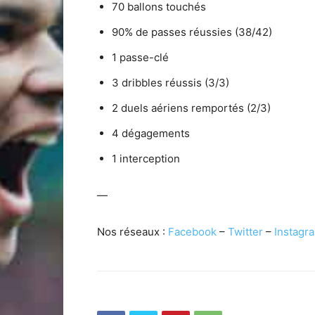
70 ballons touchés
90% de passes réussies (38/42)
1 passe-clé
3 dribbles réussis (3/3)
2 duels aériens remportés (2/3)
4 dégagements
1 interception
—
Nos réseaux :
Facebook
–
Twitter
–
Instagr