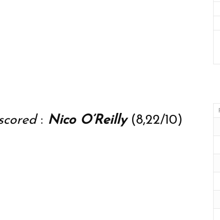
scored
:
Nico O’Reilly
(8,22/10)