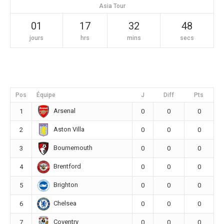
Asia Tour
01
17
32
48
jours
hrs
mins
secs
Pos
Équipe
J
Diff
Pts
Arsenal
1
0
0
0
Aston Villa
2
0
0
0
Bournemouth
3
0
0
0
Brentford
4
0
0
0
Brighton
5
0
0
0
Chelsea
6
0
0
0
Coventry
7
0
0
0