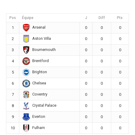
Pos
Équipe
J
Diff
Pts
Arsenal
1
0
0
0
Aston Villa
2
0
0
0
Bournemouth
3
0
0
0
Brentford
4
0
0
0
Brighton
5
0
0
0
Chelsea
6
0
0
0
Coventry
7
0
0
0
Crystal Palace
8
0
0
0
Everton
9
0
0
0
Fulham
10
0
0
0