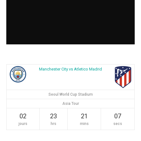
Manchester City vs Atletico Madrid
Seoul World Cup Stadium
Asia Tour
02
23
21
06
jours
hrs
mins
secs