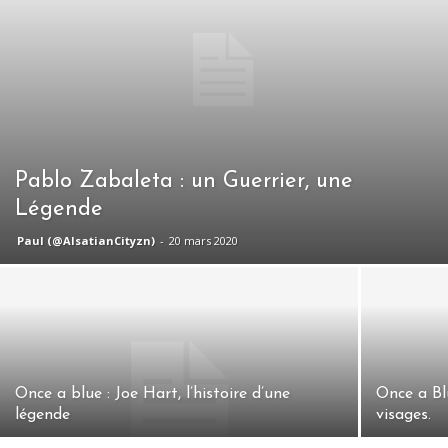
Pablo Zabaleta : un Guerrier, une
Légende
Paul (@AlsatianCityzn)
-
20 mars 2020
Once a blue : Joe Hart, l’histoire d’une
Once a Bl
légende
visages.