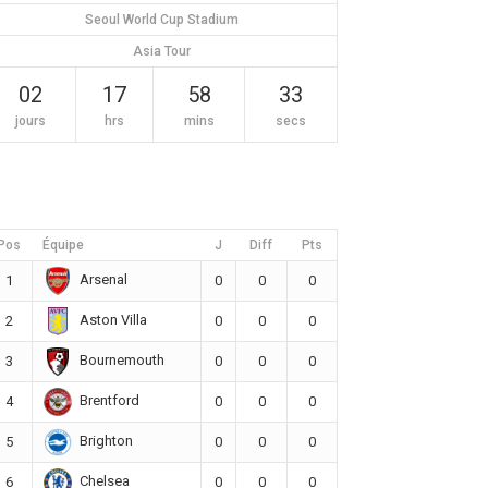
Seoul World Cup Stadium
Asia Tour
02
17
58
32
jours
hrs
mins
secs
Pos
Équipe
J
Diff
Pts
Arsenal
1
0
0
0
Aston Villa
2
0
0
0
Bournemouth
3
0
0
0
Brentford
4
0
0
0
Brighton
5
0
0
0
Chelsea
6
0
0
0