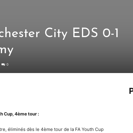
hester City EDS 0-1
my
0
P
h Cup, 4ème tour :
itre, éliminés dès le 4ème tour de la FA Youth Cup