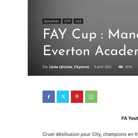
Actualités
U19
U23
FAY Cup : Manc
Everton Acade
Par
Litzia (@Litzia_Cityzens)
-
3 avril 2021
1010
FA Yout
Cruel désillusion pour City, champions en t