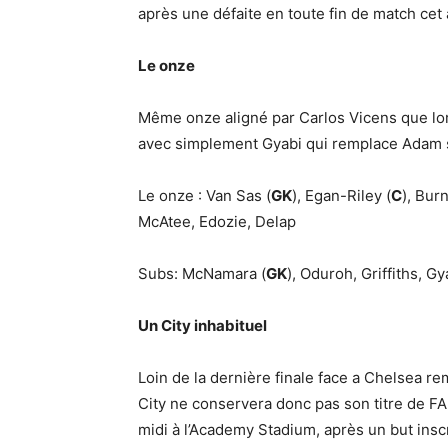
après une défaite en toute fin de match cet 
Le onze
Même onze aligné par Carlos Vicens que lors
avec simplement Gyabi qui remplace Adam s
Le onze : Van Sas (
GK
), Egan-Riley (
C
), Bur
McAtee, Edozie, Delap
Subs: McNamara (
GK
), Oduroh, Griffiths, 
Un City inhabituel
Loin de la dernière finale face a Chelsea r
City ne conservera donc pas son titre de FA
midi à l’Academy Stadium, après un but inscr