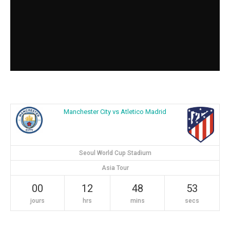
Manchester City vs Atletico Madrid
Seoul World Cup Stadium
Asia Tour
00
12
48
53
jours
hrs
mins
secs