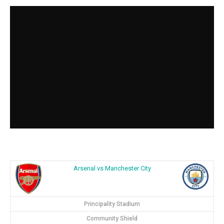
Arsenal vs Manchester City
Principality Stadium
Community Shield