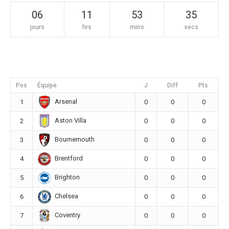
06
11
53
34
jours
hrs
mins
secs
Pos
Équipe
J
Diff
Pts
Arsenal
1
0
0
0
Aston Villa
2
0
0
0
Bournemouth
3
0
0
0
Brentford
4
0
0
0
Brighton
5
0
0
0
Chelsea
6
0
0
0
Coventry
7
0
0
0