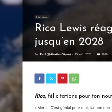
Interviews
Rico Lewis réag
jusqu’en 2028
Par
Paul (@AlsatianCityzn)
-
15 août 2023
1696
Rico
, félicitations pour ton nou
« Merci ! C’est génial pour moi, l’année derni