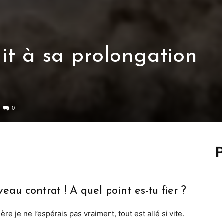
it à sa prolongation
0
P
veau contrat ! A quel point es-tu fier ?
ère je ne l’espérais pas vraiment, tout est allé si vite.